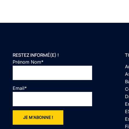
RESTEZ INFORMÉ(E) !
T
Prénom Nom*
A
A
B
Email*
C
D
E
E
E
F