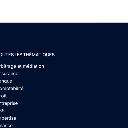
OUTES LES THÉMATIQUES
rbitrage et médiation
ssurance
anque
omptabilité
roit
ntreprise
SS
xpertise
inance