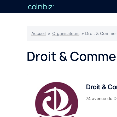
Aller
au
contenu
Accueil
»
Organisateurs
»
Droit & Comme
Droit & Comme
Droit & C
74 avenue du Do