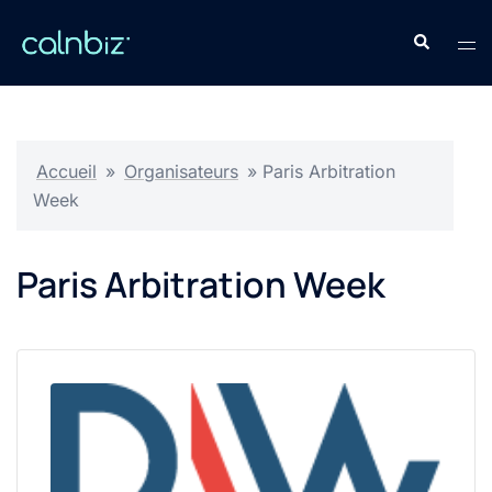
Aller
Recherche
au
Ouv
contenu
le
men
Accueil
»
Organisateurs
»
Paris Arbitration
Week
Paris Arbitration Week