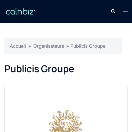
Aller
Recherche
au
Ouv
contenu
le
men
Accueil
»
Organisateurs
»
Publicis Groupe
Publicis Groupe