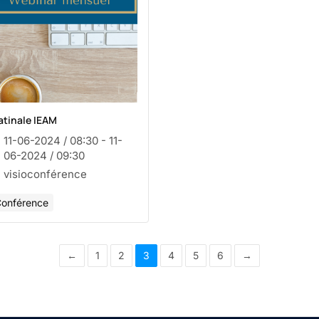
tinale IEAM
11-06-2024 / 08:30 - 11-
06-2024 / 09:30
visioconférence
onférence
←
1
2
3
4
5
6
→