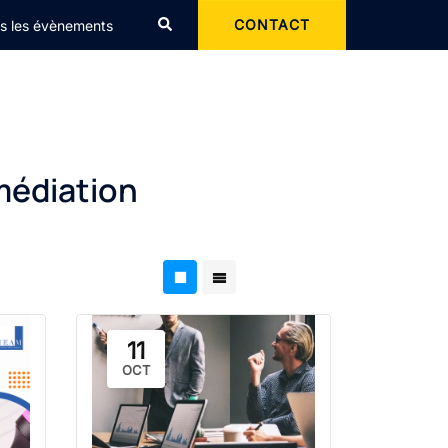
Rechercher
CONTACT
s les évènements
médiation
11
OCT