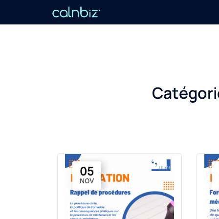
Aller
au
contenu
Catégori
05
NOV