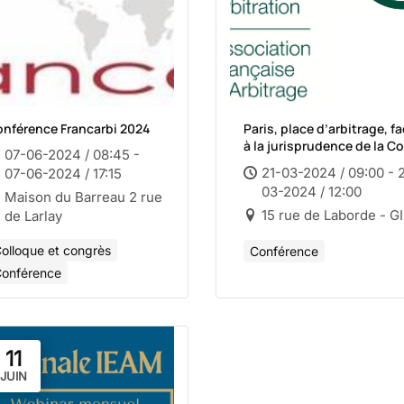
nférence Francarbi 2024
Paris, place d’arbitrage, f
à la jurisprudence de la C
07-06-2024 / 08:45 -
de justice : peut-on évolu
21-03-2024 / 09:00 - 
07-06-2024 / 17:15
sans se renier ?
03-2024 / 12:00
Maison du Barreau 2 rue
15 rue de Laborde - G
de Larlay
olloque et congrès
Conférence
onférence
11
JUIN