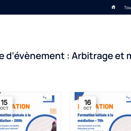
Accueil
Tou
e d’évènement :
Arbitrage et 
15
16
OCT
OCT