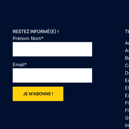
RESTEZ INFORMÉ(E) !
T
Prénom Nom*
A
A
B
Email*
C
D
E
E
E
F
Fi
G
I