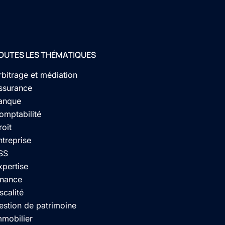
OUTES LES THÉMATIQUES
rbitrage et médiation
ssurance
anque
omptabilité
roit
ntreprise
SS
xpertise
inance
scalité
estion de patrimoine
mmobilier