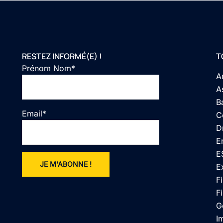
RESTEZ INFORMÉ(E) !
T
Prénom Nom*
A
A
B
Email*
C
D
E
E
E
F
Fi
G
I