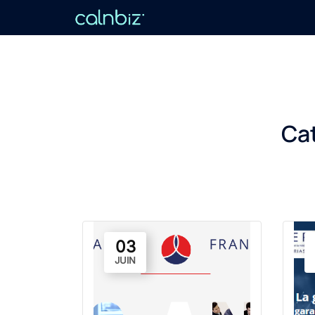
Aller
au
contenu
Ca
03
JUIN