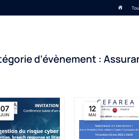
Accueil
Tou
tégorie d’évènement :
Assura
07
12
JUIN
MAI