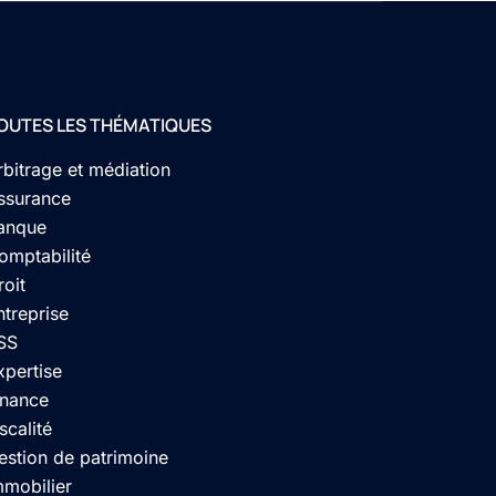
OUTES LES THÉMATIQUES
rbitrage et médiation
ssurance
anque
omptabilité
roit
ntreprise
SS
xpertise
inance
scalité
estion de patrimoine
mmobilier