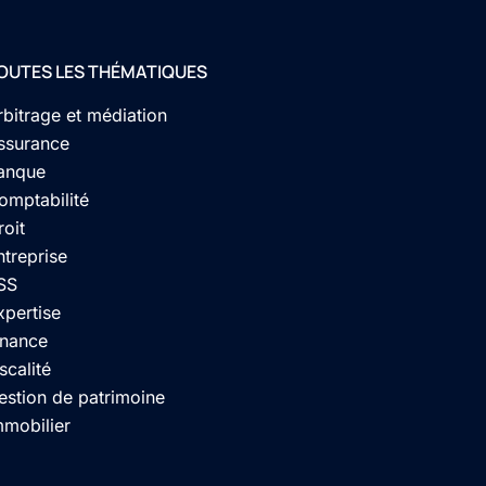
OUTES LES THÉMATIQUES
rbitrage et médiation
ssurance
anque
omptabilité
roit
ntreprise
SS
xpertise
inance
scalité
estion de patrimoine
mmobilier