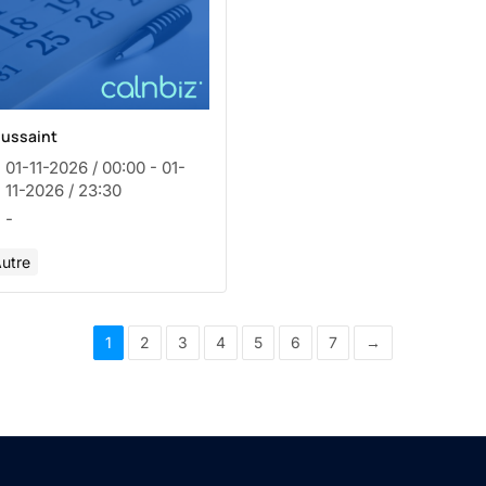
oussaint
01-11-2026 / 00:00 - 01-
11-2026 / 23:30
-
utre
1
2
3
4
5
6
7
→