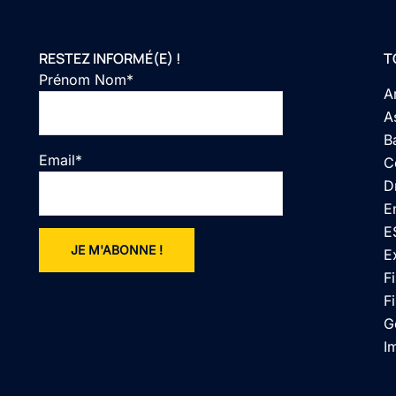
RESTEZ INFORMÉ(E) !
T
Prénom Nom*
A
A
B
Email*
C
D
E
E
E
F
Fi
G
I