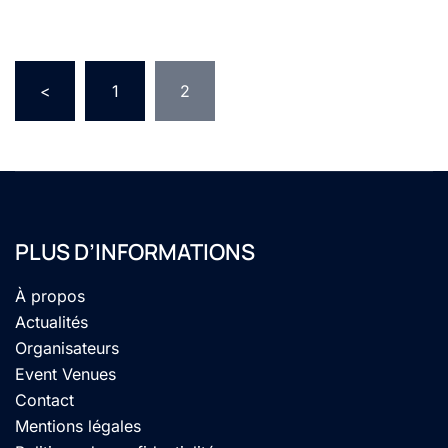
Pagination
<
1
2
des
publications
PLUS D’INFORMATIONS
À propos
Actualités
Organisateurs
Event Venues
Contact
Mentions légales