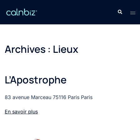
Aller
Recherche
au
Ouv
contenu
le
men
Archives :
Lieux
L’Apostrophe
83 avenue Marceau 75116 Paris Paris
En savoir plus