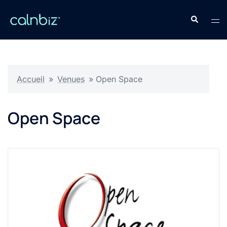
Aller
Recherche
au
Ouv
contenu
le
men
Accueil
»
Venues
»
Open Space
Open Space